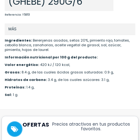
(GHEBE) 290G/6
Referencia:
T5851
MÁS
Ingredientes:
Berenjenas asadas, setas 20%, pimiento rojo, tomates,
cebolla blanca, zanahorias, aceite vegetal de girasol, sal, azúcar,
pimienta, hojas de laurel.
Información nutricional por 100 g del producto:
Valor energético:
420 kJ / 120 kcal,
Grasas:
8.4 g, de las cuales ácidos grasos saturados: 0.9 g,
Hidratos de carbono:
3.4 g, de los cuales azúcares: 3.1 g,
Proteínas:
1.4 g,
Sal:
1 g.
OFERTAS
Precios atractivos en tus productos
favoritos.