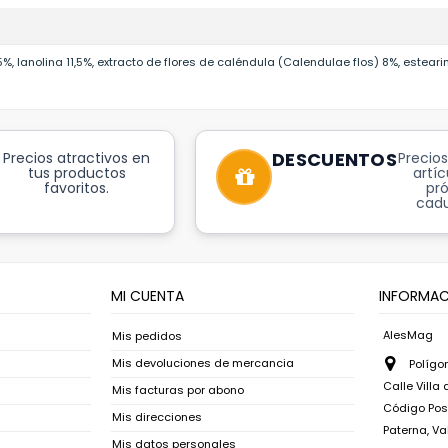
%, lanolina 11,5%, extracto de flores de caléndula (Calendulae flos) 8%, estea
DESCUENTOS
Precios atractivos en
Precios
tus productos
artíc
favoritos.
pr
cadu
MI CUENTA
INFORMAC
AlesMag
Mis pedidos
Mis devoluciones de mercancia
Polígon
Calle Villa
Mis facturas por abono
Código Post
Mis direcciones
Paterna, Va
Mis datos personales