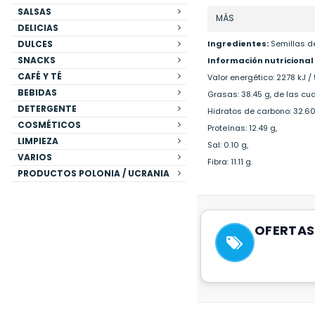
SALSAS
MÁS
DELICIAS
DULCES
Ingredientes:
Semillas de
SNACKS
Información nutricional
CAFÉ Y TÉ
Valor energético: 2278 kJ / 
BEBIDAS
Grasas: 38.45 g, de las cua
DETERGENTE
Hidratos de carbono: 32.60
COSMÉTICOS
Proteínas: 12.49 g,
LIMPIEZA
Sal: 0.10 g,
VARIOS
Fibra: 11.11 g.
PRODUCTOS POLONIA / UCRANIA
OFERTAS