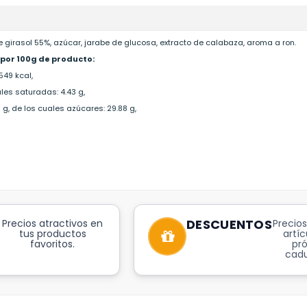
 girasol 55%, azúcar, jarabe de glucosa, extracto de calabaza, aroma a ron.
 por 100g de producto:
549 kcal,
les saturadas: 4.43 g,
 g, de los cuales azúcares: 29.88 g,
DESCUENTOS
Precios atractivos en
Precios
tus productos
artíc
favoritos.
pr
cadu