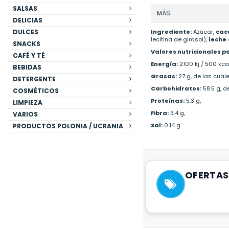
SALSAS
MÁS
DELICIAS
DULCES
Ingrediente:
Azúcar,
cac
lecitina de girasol),
leche
SNACKS
Valores nutricionales po
CAFÉ Y TÉ
Energía:
2100 kj / 500 kcal
BEBIDAS
Grasas:
27 g, de las cual
DETERGENTE
Carbohidratos:
58.5 g, d
COSMÉTICOS
Proteínas:
5.3 g,
LIMPIEZA
Fibra:
3.4 g,
VARIOS
Sal:
0.14 g.
PRODUCTOS POLONIA / UCRANIA
OFERTAS