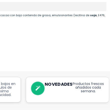
 cacao con bajo contenido de grasa, emulsionantes (lecitina de
soja
, E476,
NOVEDADES
 bajos en
Productos frescos
ulos de
añadidos cada
óxima
semana.
cidad.