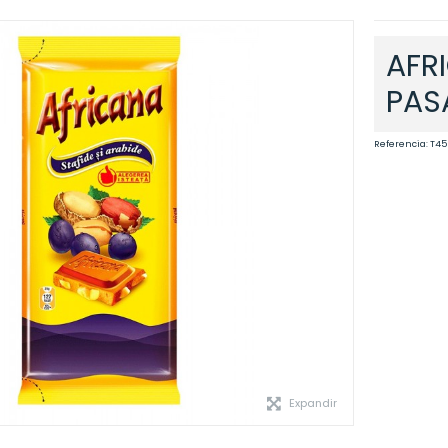
AFR
PAS
Referencia:
T45
Expandir