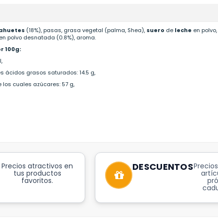
ahuetes
(18%), pasas, grasa vegetal (palma, Shea),
suero
de
leche
en polvo,
en polvo desnatada (0.8%), aroma.
r 100g:
,
es ácidos grasos saturados: 14.5 g,
e los cuales azúcares: 57 g,
DESCUENTOS
Precios atractivos en
Precios
tus productos
artíc
favoritos.
pr
cadu