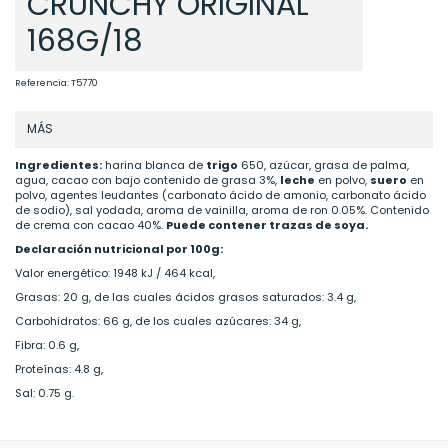
CRUNCHY ORIGINAL
168G/18
Referencia:
T5770
MÁS
Ingredientes:
harina blanca de
trigo
650, azúcar, grasa de palma,
agua, cacao con bajo contenido de grasa 3%,
leche
en polvo,
suero
en
polvo, agentes leudantes (carbonato ácido de amonio, carbonato ácido
de sodio), sal yodada, aroma de vainilla, aroma de ron 0.05%. Contenido
de crema con cacao 40%.
Puede contener trazas de soya.
Declaración nutricional por 100g:
Valor energético: 1948 kJ / 464 kcal,
Grasas: 20 g, de las cuales ácidos grasos saturados: 3.4 g,
Carbohidratos: 66 g, de los cuales azúcares: 34 g,
Fibra: 0.6 g,
Proteínas: 4.8 g,
Sal: 0.75 g.