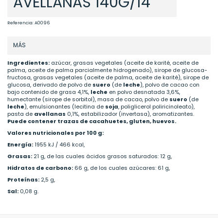
AVELLANAS 140G/14
Referencia:
A0096
MÁS
Ingredientes:
azúcar, grasas vegetales (aceite de karité, aceite de
palma, aceite de palma parcialmente hidrogenado), sirope de glucosa-
fructosa, grasas vegetales (aceite de palma, aceite de karité), sirope de
glucosa, derivado de polvo de
suero
(de
leche
), polvo de cacao con
bajo contenido de grasa 4,1%,
leche
en polvo desnatada 3,6%,
humectante (sirope de sorbitol), masa de cacao, polvo de
suero
(de
leche
), emulsionantes (lecitina de
soja
, poliglicerol poliricinoleato),
pasta de
avellanas
0,1%, estabilizador (invertasa), aromatizantes.
Puede contener trazas de cacahuetes, gluten, huevos.
Valores nutricionales por 100 g:
Energía:
1955 kJ / 466 kcal,
Grasas:
21 g, de las cuales ácidos grasos saturados: 12 g,
Hidratos de carbono:
66 g, de los cuales azúcares: 61 g,
Proteínas:
2,5 g,
Sal:
0,08 g.