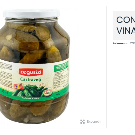
CON
VIN
Referencia:
A21
Expandir