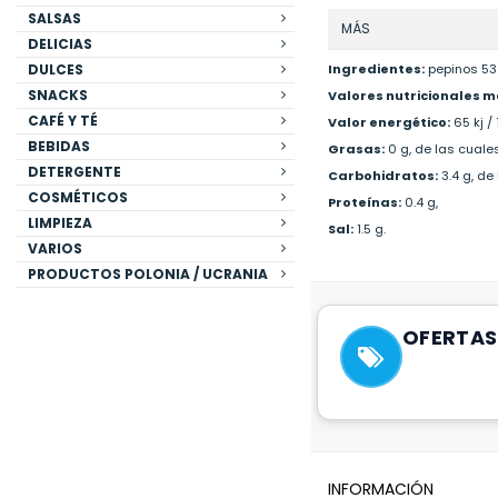
SALSAS
MÁS
DELICIAS
DULCES
Ingredientes:
pepinos 53%
SNACKS
Valores nutricionales m
CAFÉ Y TÉ
Valor energético:
65 kj / 
BEBIDAS
Grasas:
0 g, de las cuale
DETERGENTE
Carbohidratos:
3.4 g, de 
COSMÉTICOS
Proteínas:
0.4 g,
LIMPIEZA
Sal:
1.5 g.
VARIOS
PRODUCTOS POLONIA / UCRANIA
OFERTAS
INFORMACIÓN