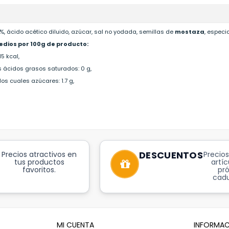
, ácido acético diluido, azúcar, sal no yodada, semillas de
mostaza
, especi
edios por 100g de producto:
15 kcal,
s ácidos grasos saturados: 0 g,
los cuales azúcares: 1.7 g,
DESCUENTOS
Precios atractivos en
Precios
tus productos
artíc
favoritos.
pr
cadu
MI CUENTA
INFORMAC