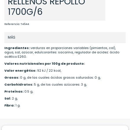
RELLENOS REPOLLO
1700G/6
Referencia:
T4644
MÁS
Ingredientes:
verduras en proporciones variables (pimientos, col),
agua, sal, azúcar, edulcorantes: sacarina, regulador de acidez: ácido
acético E260.
Valores nutricionales por 100g de producto:
Valor energético:
92 kJ / 22 kcal,
Grasas:
0 g, de las cuales ácidos grasos saturados: 0 g,
Carbohidratos:
5 g, de los cuales azúcares: 3 g,
Proteínas:
0.5 g,
Sal:
2 g,
Fibra:
1 g.