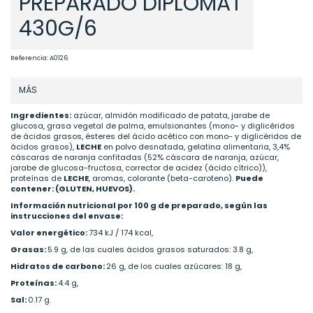
PREPARADO DIPLOMAT
430G/6
Referencia:
A0126
MÁS
Ingredientes:
azúcar, almidón modificado de patata, jarabe de
glucosa, grasa vegetal de palma, emulsionantes (mono- y diglicéridos
de ácidos grasos, ésteres del ácido acético con mono- y diglicéridos de
ácidos grasos),
LECHE
en polvo desnatada, gelatina alimentaria, 3,4%
cáscaras de naranja confitadas (52% cáscara de naranja, azúcar,
jarabe de glucosa-fructosa, corrector de acidez (ácido cítrico)),
proteínas de
LECHE
, aromas, colorante (beta-caroteno).
Puede
contener: (GLUTEN, HUEVOS).
Información nutricional por 100 g de preparado, según las
instrucciones del envase:
Valor energético:
734 kJ / 174 kcal,
Grasas:
5.9 g, de las cuales ácidos grasos saturados: 3.8 g,
Hidratos de carbono:
26 g, de los cuales azúcares: 18 g,
Proteínas:
4.4 g,
Sal:
0.17 g.