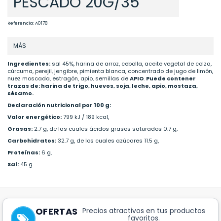
PESCADO 20G/35
Referencia:
A0178
MÁS
Ingredientes:
sal 45%, harina de arroz, cebolla, aceite vegetal de colza,
cúrcuma, perejil, jengibre, pimienta blanca, concentrado de jugo de limón,
nuez moscada, estragón, apio, semillas de
APIO
.
Puede contener
trazas de: harina de trigo, huevos, soja, leche, apio, mostaza,
sésamo.
Declaración nutricional por 100 g:
Valor energético:
799 kJ / 189 kcal,
Grasas:
2.7 g, de las cuales ácidos grasos saturados 0.7 g,
Carbohidratos:
32.7 g, de los cuales azúcares 11.5 g,
Proteínas:
6 g,
Sal:
45 g.
OFERTAS
Precios atractivos en tus productos
favoritos.