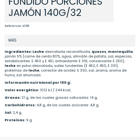
FUNDIDO PORCIONES
JAMÓN 140G/32
Referencia:
A1381
MÁS
Ingredientes:
Leche
desnatada reconstituida,
quesos
,
mantequilla
,
jamón 5% (carne de cerdo 80%, agua, almidón de patata, sal, especias,
estabilizantes: E 450 y E 451, antioxidante: E 316, conservante: E 250),
leche
en polvo desnatada, sales fundentes (E 452, E 450, E 331),
proteínas de
leche
, corrector de acidez: E 330, sal, aroma, aroma de
humo, sal ahumada.
Información nutricional por 100 g:
Valor energético:
1012 kJ / 244 kcal,
Grasas:
21 g, de las cuales grasas saturadas: 14 g,
Carbohidratos:
4,8 g, de los cuales azúcares: 4,8 g,
Sal:
2,4 g,
Proteínas:
9 g.