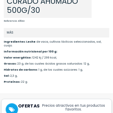
CURADO AHUMADO
500G/30
Referencia:
A1844
MÁS
Ingredientes:
Leche
de vaca, cultivos lácticos seleccionados, sal,
cuajo.
Información nutricional por 100 g:
Valor energético:
1242 kj / 299 kcal,
Grasas:
23 g, de las cuales ácidos grasos saturados: 12 g,
Hidratos de carbono:
1 g, de los cuales azúcares: 1 g,
Sal:
2,3 g,
Proteínas:
22 g.
OFERTAS
Precios atractivos en tus productos
favoritos.