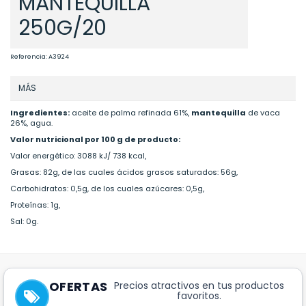
MANTEQUILLA
250G/20
Referencia:
A3924
MÁS
Ingredientes:
aceite de palma refinada 61%,
mantequilla
de vaca
26%, agua.
Valor nutricional por 100 g de producto:
Valor energético: 3088 kJ/ 738 kcal,
Grasas: 82g, de las cuales ácidos grasos saturados: 56g,
Carbohidratos: 0,5g, de los cuales azúcares: 0,5g,
Proteínas: 1g,
Sal: 0g.
OFERTAS
Precios atractivos en tus productos
favoritos.