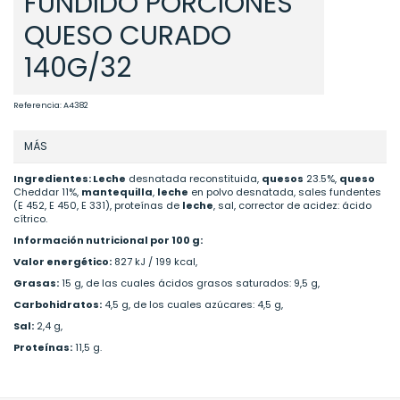
FUNDIDO PORCIONES
QUESO CURADO
140G/32
Referencia:
A4382
MÁS
Ingredientes:
Leche
desnatada reconstituida,
quesos
23.5%,
queso
Cheddar 11%,
mantequilla
,
leche
en polvo desnatada, sales fundentes
(E 452, E 450, E 331), proteínas de
leche
, sal, corrector de acidez: ácido
cítrico.
Información nutricional por 100 g:
Valor energético:
827 kJ / 199 kcal,
Grasas:
15 g, de las cuales ácidos grasos saturados: 9,5 g,
Carbohidratos:
4,5 g, de los cuales azúcares: 4,5 g,
Sal:
2,4 g,
Proteínas:
11,5 g.