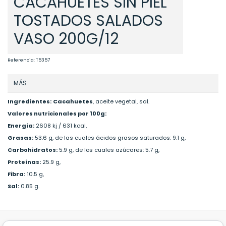
CACAHUETES SIN PIEL
TOSTADOS SALADOS
VASO 200G/12
Referencia:
T5357
MÁS
Ingredientes:
Cacahuetes
, aceite vegetal, sal.
Valores nutricionales por 100g:
Energía:
2608 kj / 631 kcal,
Grasas:
53.6 g, de las cuales ácidos grasos saturados: 9.1 g,
Carbohidratos:
5.9 g, de los cuales azúcares: 5.7 g,
Proteínas:
25.9 g,
Fibra:
10.5 g,
Sal:
0.85 g.