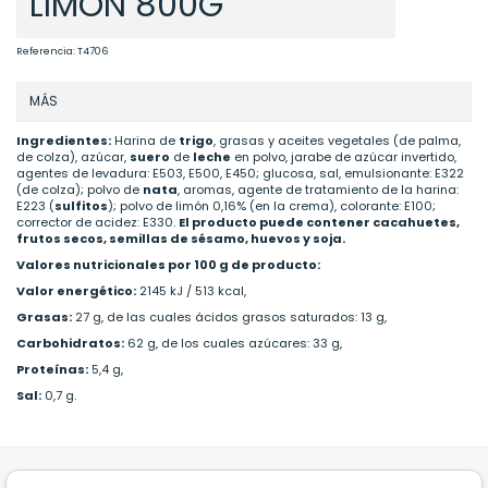
LIMON 800G
Referencia:
T4706
MÁS
Ingredientes:
Harina de
trigo
, grasas y aceites vegetales (de palma,
de colza), azúcar,
suero
de
leche
en polvo, jarabe de azúcar invertido,
agentes de levadura: E503, E500, E450; glucosa, sal, emulsionante: E322
(de colza); polvo de
nata
, aromas, agente de tratamiento de la harina:
E223 (
sulfitos
); polvo de limón 0,16% (en la crema), colorante: E100;
corrector de acidez: E330.
El producto puede contener cacahuetes,
frutos secos, semillas de sésamo, huevos y soja.
Valores nutricionales por 100 g de producto:
Valor energético:
2145 kJ / 513 kcal,
Grasas:
27 g, de las cuales ácidos grasos saturados: 13 g,
Carbohidratos:
62 g, de los cuales azúcares: 33 g,
Proteínas:
5,4 g,
Sal:
0,7 g.